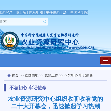
邮箱登录
|
博士后
|
网站地图
|
主任信箱
|
EN
|
中国科学院
展
开
导
航
首页
>>
党群园地
>>
党建工作
>>
不忘初心 牢记使命
不忘初心 牢记使命
农业资源研究中心组织收听收看党的
二十大开幕会，迅速掀起学习热潮