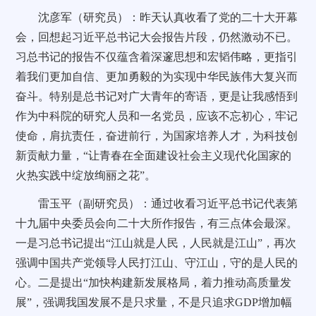
沈彦军（研究员）：昨天认真收看了党的二十大开幕
会，回想起习近平总书记大会报告片段，仍然激动不已。
习总书记的报告不仅蕴含着深邃思想和宏韬伟略，更指引
着我们更加自信、更加勇毅的为实现中华民族伟大复兴而
奋斗。特别是总书记对广大青年的寄语，更是让我感悟到
作为中科院的研究人员和一名党员，应该不忘初心，牢记
使命，肩抗责任，奋进前行，为国家培养人才，为科技创
新贡献力量，“让青春在全面建设社会主义现代化国家的
火热实践中绽放绚丽之花”。
雷玉平（副研究员）：通过收看习近平总书记代表第
十九届中央委员会向二十大所作报告，有三点体会最深。
一是习总书记提出“江山就是人民，人民就是江山”，再次
强调中国共产党领导人民打江山、守江山，守的是人民的
心。二是提出“加快构建新发展格局，着力推动高质量发
展”，强调我国发展不是只求量，不是只追求
GDP
增加幅