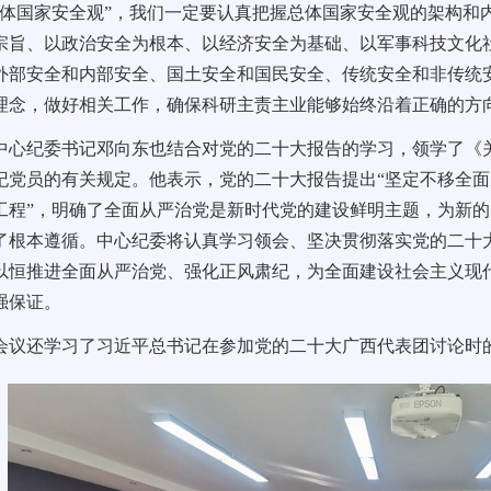
总体国家安全观”，我们一定要认真把握总体国家安全观的架构和
宗旨、以政治安全为根本、以经济安全为基础、以军事科技文化
外部安全和内部安全、国土安全和国民安全、传统安全和非传统
理念，做好相关工作，确保科研主责主业能够始终沿着正确的方
中心纪委书记邓向东也结合对党的二十大报告的学习，领学了《
纪党员的有关规定。他表示，党的二十大报告提出“坚定不移全
工程”，明确了全面从严治党是新时代党的建设鲜明主题，为新
了根本遵循。中心纪委将认真学习领会、
坚决贯彻落实党的二十
以恒推进全面从严治党、强化正风肃纪，为全面建设社会主义现
强保证。
会议还学习了习近平总书记在参加党的二十大广西代表团讨论时