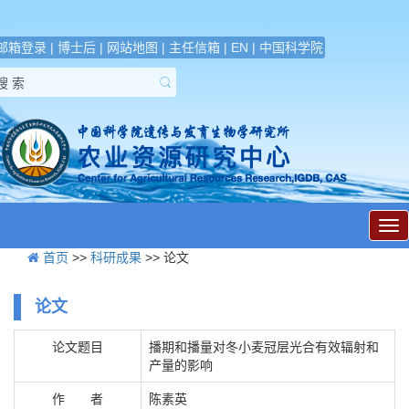
邮箱登录
|
博士后
|
网站地图
|
主任信箱
|
EN
|
中国科学院
展
开
首页
>>
科研成果
>> 论文
导
航
论文
论文题目
播期和播量对冬小麦冠层光合有效辐射和
产量的影响
作 者
陈素英