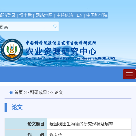
邮箱登录
|
博士后
|
网站地图
|
主任信箱
|
EN
|
中国科学院
展
开
导
航
首页
>>
科研成果
>> 论文
论文
论文题目
我国梯田生物埂的研究现状及展望
作 者
许友信