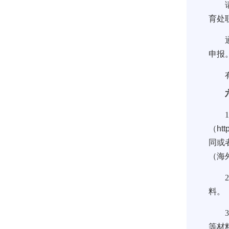
请申
育处
通过
申报
有意
六、
1
（
htt
同或
（海
2
料。
3
等材