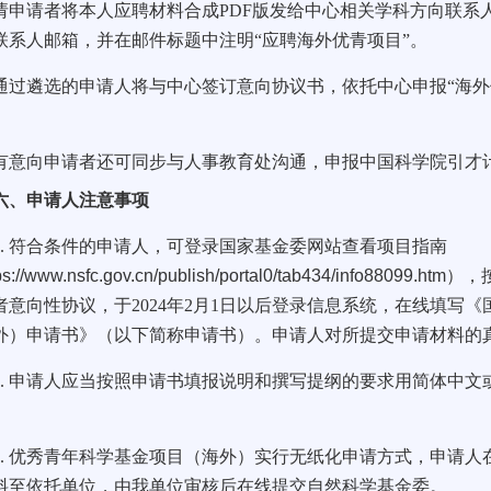
请者将本人应聘材料合成PDF版发给中心相关学科方向联系
联系人邮箱，并在邮件标题中注明“应聘海外优青项目”。
遴选的申请人将与中心签订意向协议书，依托中心申报“海外
。
向申请者还可同步与人事教育处沟通，申报中国科学院引才计
申请人注意事项
.
符合条件的申请人，可登录国家基金委网站查看项目指南
ps://www.nsfc.gov.cn/publish/portal0/tab434/info88099.htm
），
者意向性协议，于2024年2月1日以后登录信息系统，在线填写
外）申请书》（以下简称申请书）。申请人对所提交申请材料的
.
申请人应当按照申请书填报说明和撰写提纲的要求用简体中文
.
优秀青年科学基金项目（海外）实行无纸化申请方式，申请人
料至依托单位，由我单位审核后在线提交自然科学基金委。