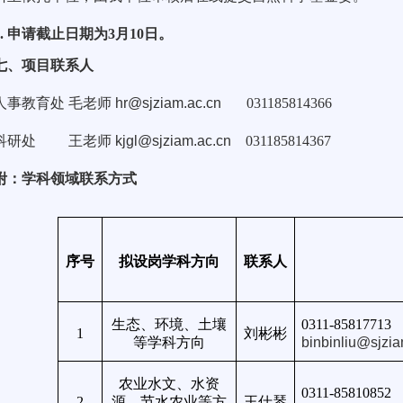
.
申请截止日期为3月10日。
、项目联系人
教育处 毛老师
hr@sjziam.ac.cn
031185814366
研处 王老师
kjgl@sjziam.ac.cn
031185814367
附：学科领域联系方式
序号
拟设岗学科方向
联系人
生态、环境、土壤
0311-85817713
1
刘彬彬
等学科方向
binbinliu@sjzia
农业水文、水资
0311-85810852
2
源、节水农业等方
王仕琴