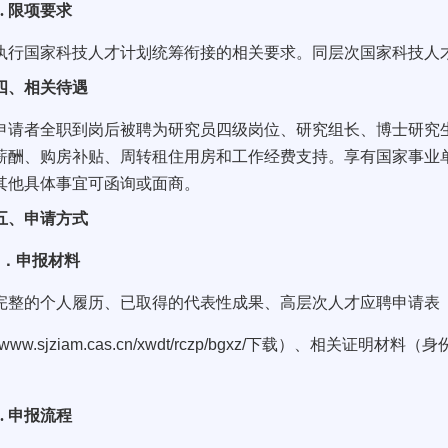
.
限项要求
国家科技人才计划统筹衔接的相关要求。同层次国家科技人才
、相关待遇
者全职到岗后被聘为研究员四级岗位、研究组长、博士研究生
薪酬、购房补贴、周转租住用房和工作经费支持。享有国家事业
其他具体事宜可函询或面商。
、申请方式
1
．申报材料
的个人履历、已取得的代表性成果、高层次人才应聘申请表
//www.sjziam.cas.cn/xwdt/rczp/bgxz/
下载）、相关证明材料（身
。
.
申报流程