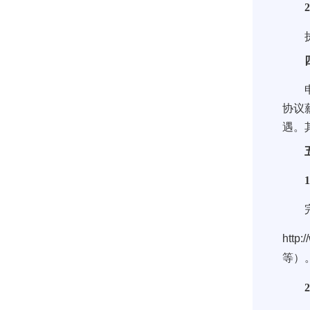
2
执行
四
申请
协议
遇。
五
完整
http:
等）
2