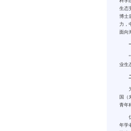
科学
生态
博士
力，
面向
一
“海
业生
二
为进
国（
青年
优秀
年学