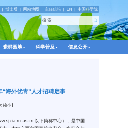
|
博士后
|
网站地图
|
主任信箱
|
EN
|
中国科学院
党群园地
科学普及
信息公开
年“海外优青”人才招聘启事
大
缩小
】
www.sjziam.cas.cn
以下简称中心），是中国