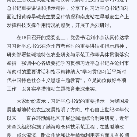
总书记重要讲话和指示精神，分享了向习近平总书记面对
面汇报黄骅旱碱麦主要品种情况和南皮站在旱碱麦生产上
发挥科技支撑作用情况的感受，开展了热烈研讨。
在
18
日召开的党委会上，党委书记刘小京认真传达学
习习近平总书记在沧州市考察时的重要讲话和指示精神，
研究部署盐碱地特色农业研究与示范工作等具体贯彻落实
举措，强调中心各级要把学习贯彻习近平总书记在沧州市
考察时的重要讲话和指示精神纳入
“
学习贯彻习近平新时
代中国特色社会主义思想主题教育
”
，立足岗位做好各项
工作，以务实举措推动主题教育走深走实。
大家纷纷表示，习近平总书记的重要指示，为我国发
展盐碱地特色农业发展指明了方向。中心自上世纪
80
年代
以来，一直在环渤海地区开展盐碱地综合利用研究，近年
来牵头组织实施了渤海粮仓科技示范工程，在盐碱地改
良、咸水灌溉、耐盐作物和盐生植物利用等方面具有长期