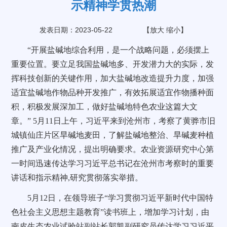
示精神学贯热潮
发表日期：2023-05-22
【
放大
缩小
】
“开展盐碱地综合利用，是一个战略问题，必须摆上
重要位置。要立足我国盐碱地多、开发潜力大的实际，发
挥科技创新的关键作用，加大盐碱地改造提升力度，加强
适宜盐碱地作物品种开发推广，有效拓展适宜作物播种面
积，积极发展深加工，做好盐碱地特色农业这篇大文
章。” 5月11日上午，习近平来到沧州市，考察了黄骅市旧
城镇仙庄片区旱碱地麦田，了解盐碱地整治、旱碱麦种植
推广及产业化情况，提出明确要求。农业资源研究中心第
一时间迅速传达学习习近平总书记在沧州市考察时的重要
讲话和指示精神,研究贯彻落实举措。
5
月
12
日，在领导班子
“
学习贯彻习近平新时代中国特
色社会主义思想主题教育
”
读书班上，
增加学习计划，由
南皮生态农业试验站副站长郭凯副研究员传达学习习近平