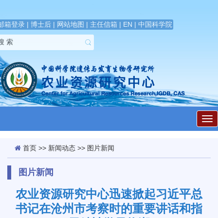
邮箱登录
|
博士后
|
网站地图
|
主任信箱
|
EN
|
中国科学院
展
开
导
航
首页
>>
新闻动态
>>
图片新闻
图片新闻
农业资源研究中心迅速掀起习近平总
书记在沧州市考察时的重要讲话和指