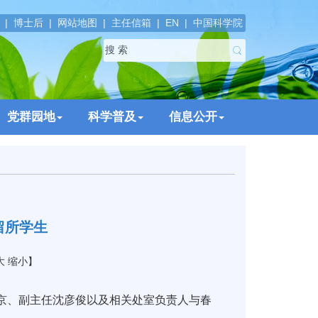
|
博士后
|
网站地图
|
主任信箱
|
EN
|
中国科学院
党群园地
科学普及
信息公开
留所学生
大
缩小
】
京、副主任沈彦俊以及相关处室负责人与春