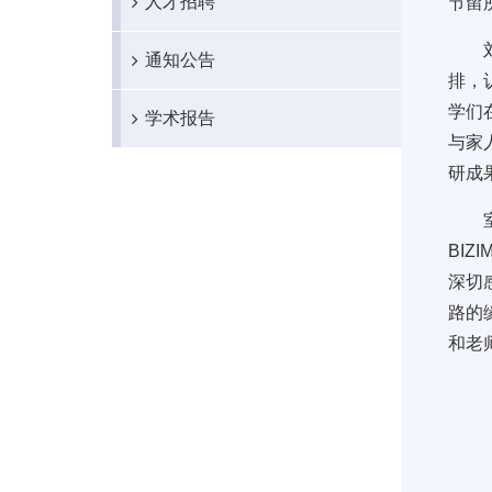
人才招聘
节留
通知公告
排，
学们
学术报告
与家
研成
BI
深切
路的
和老