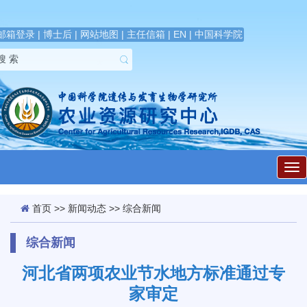
邮箱登录
|
博士后
|
网站地图
|
主任信箱
|
EN
|
中国科学院
展
开
导
航
首页
>>
新闻动态
>>
综合新闻
综合新闻
河北省两项农业节水地方标准通过专
家审定